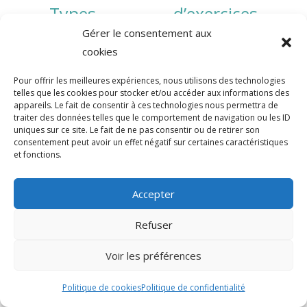
Types d’exercices
Gérer le consentement aux
recommandés et leurs
cookies
bienfaits
Pour offrir les meilleures expériences, nous utilisons des technologies
telles que les cookies pour stocker et/ou accéder aux informations des
appareils. Le fait de consentir à ces technologies nous permettra de
traiter des données telles que le comportement de navigation ou les ID
Cardio (Aérobie)
: Les exercices
uniques sur ce site. Le fait de ne pas consentir ou de retirer son
cardiovasculaires comme la course, la
consentement peut avoir un effet négatif sur certaines caractéristiques
et fonctions.
natation ou le vélo sont essentiels pour
améliorer la circulation sanguine.
Une
Accepter
meilleure circulation permet une
meilleure distribution des nutriments et
Refuser
de l’oxygène à toutes les cellules du
Voir les préférences
corps, ce qui peut aider à prévenir la
croissance de cellules cancéreuses.
Politique de cookies
Politique de confidentialité