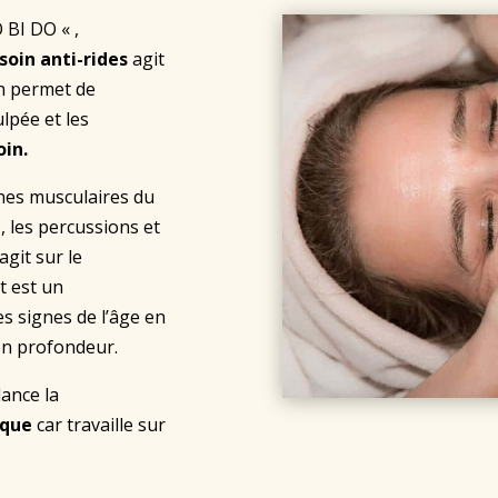
 BI DO « ,
soin
anti-rides
agit
in permet de
ulpée et les
oin.
ones musculaires du
, les percussions et
git sur le
t est un
s signes de l’âge en
 en profondeur.
lance la
ique
car travaille sur