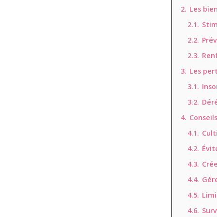
2.
Les bie
2.1.
Stim
2.2.
Pré
2.3.
Ren
3.
Les per
3.1.
Ins
3.2.
Déré
4.
Conseil
4.1.
Cult
4.2.
Évit
4.3.
Cré
4.4.
Gére
4.5.
Limi
4.6.
Surv