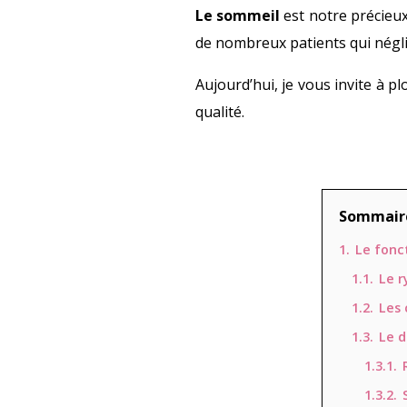
Le sommeil
est notre précieux
de nombreux patients qui négli
Aujourd’hui, je vous invite à p
qualité.
Sommaire 
1.
Le fon
1.1.
Le r
1.2.
Les 
1.3.
Le d
1.3.1.
1.3.2.