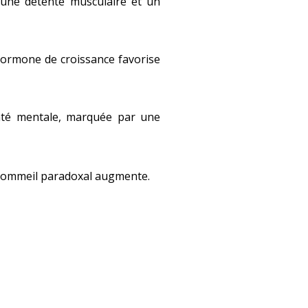
 une détente musculaire et un
hormone de croissance favorise
nté mentale, marquée par une
u sommeil paradoxal augmente.