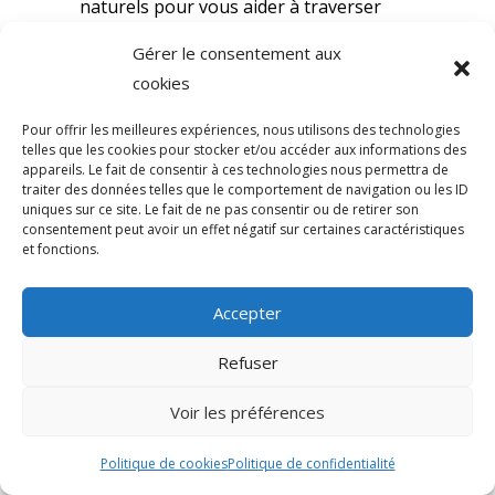
naturels pour vous aider à traverser
cette période avec sérénité.
Gérer le consentement aux
cookies
Pour offrir les meilleures expériences, nous utilisons des technologies
Luminothérapie
telles que les cookies pour stocker et/ou accéder aux informations des
appareils. Le fait de consentir à ces technologies nous permettra de
traiter des données telles que le comportement de navigation ou les ID
La baisse de la lumière naturelle peut
uniques sur ce site. Le fait de ne pas consentir ou de retirer son
consentement peut avoir un effet négatif sur certaines caractéristiques
grandement affecter notre humeur.
et fonctions.
Pensez à intégrer la luminothérapie
dans votre routine quotidienne le matin
Accepter
pour compenser le manque de lumière
Refuser
naturelle (lampes de luminothérapie).
Voir les préférences
Politique de cookies
Politique de confidentialité
Techniques de